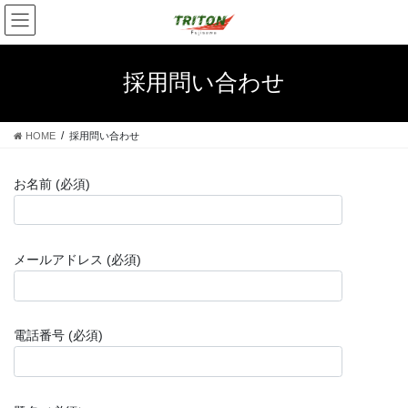
コ
ナ
ン
ビ
テ
ゲ
ン
ー
採用問い合わせ
ツ
シ
へ
ョ
ス
ン
HOME
採用問い合わせ
キ
に
ッ
移
プ
動
お名前 (必須)
メールアドレス (必須)
電話番号 (必須)