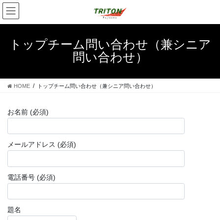
コ
ナ
ン
ビ
テ
ゲ
ン
ー
トップチーム問い合わせ（兼シニア
ツ
シ
問い合わせ）
へ
ョ
ス
ン
キ
に
HOME
トップチーム問い合わせ（兼シニア問い合わせ）
ッ
移
プ
動
お名前 (必須)
メールアドレス (必須)
電話番号 (必須)
題名